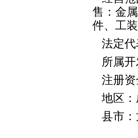
售：金属
件、工装
法定代
所属开
注册资
地区：
县市：