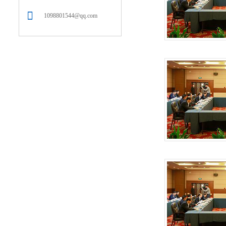

1098801544@qq.com