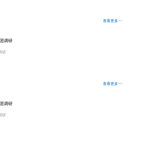
查看更多>>
集团调研
调研
查看更多>>
集团调研
调研