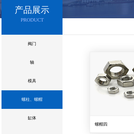
产品展示
PRODUCT
阀门
轴
模具
螺柱、螺帽
缸体
螺帽四