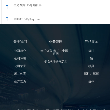
星光西路115号1幢1层


1098801544@qq.com
关于我们
业务范围
产品展示
公司简介
米兰体育-米兰（中国）
阀门
官网
公司环境
轴
钣金&焊接件加工
公司荣誉
模具
米兰体育
螺柱、螺帽
生产实力
缸体