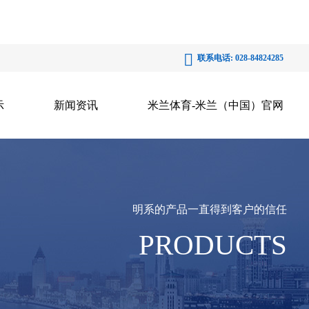

联系电话: 028-84824285
案例展示
新闻资讯
米兰体育-米兰（中国）官网
示
新闻资讯
米兰体育-米兰（中国）官网
案例展示
行业新闻
米兰体育-米兰（中国）官网
厂房展示
米兰体育
在线地图
示
行业新闻
米兰体育-米兰（中国）官网
示
米兰体育
在线地图
明系的产品一直得到客户的信任
PRODUCTS