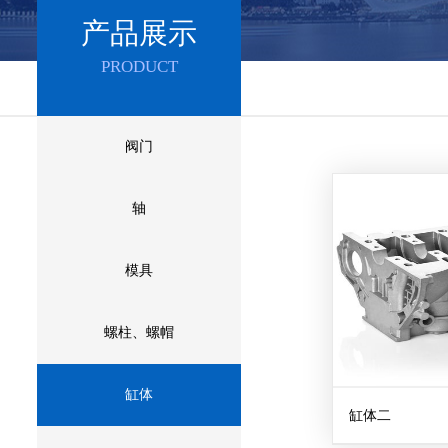
产品展示
PRODUCT
阀门
轴
模具
螺柱、螺帽
缸体
缸体二