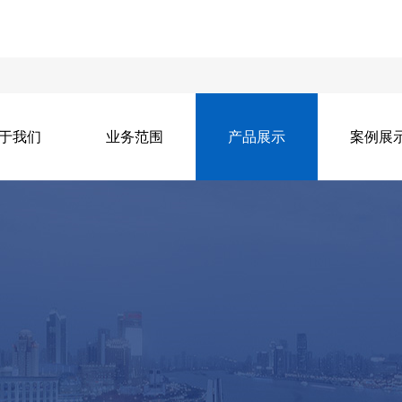
兰体育
关于我们
业务范围
产品展示
于我们
业务范围
产品展示
案例展
公司简介
米兰体育-米兰（中
阀门
公司环境
钣金&焊接件加工
轴
公司荣誉
模具
米兰体育
螺柱、螺帽
生产实力
缸体
法兰
管卡
滤网
油箱
支架
国）官网
司简介
米兰体育-米兰（中
阀门
案例展
司环境
钣金&焊接件加工
轴
厂房展
司荣誉
模具
兰体育
螺柱、螺帽
产实力
缸体
法兰
管卡
滤网
油箱
支架
国）官网