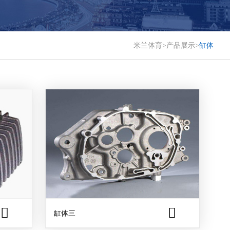
米兰体育
>
产品展示>
缸体


缸体三