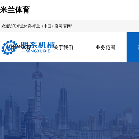
米兰体育
欢迎访问米兰体育-米兰（中国）官网 官网!
米兰体育
关于我们
业务范围
米兰体育
关于我们
业务范围
公司简介
米兰体育-米兰（中
公司环境
钣金&焊接件加工
公司荣誉
米兰体育
生产实力
国）官网
公司简介
米兰体育-米兰（中
公司环境
钣金&焊接件加工
公司荣誉
米兰体育
生产实力
国）官网
米兰体育-米兰（中国）官网
米兰体育-米兰（中国）官网
在线地图