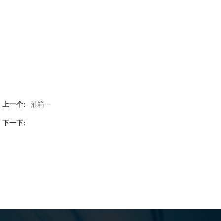
上一个:
油箱一
下一下: