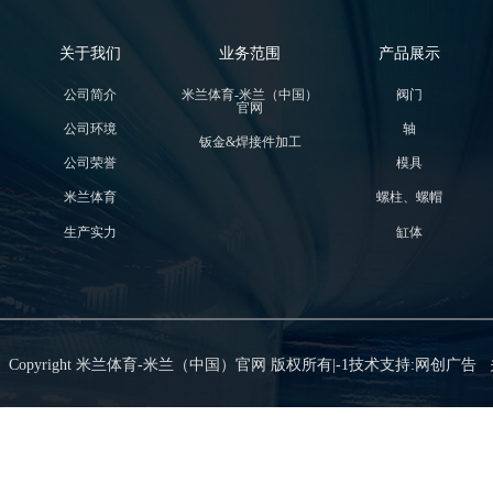
关于我们
业务范围
产品展示
公司简介
米兰体育-米兰（中国）
阀门
官网
公司环境
轴
钣金&焊接件加工
公司荣誉
模具
米兰体育
螺柱、螺帽
生产实力
缸体
Copyright 米兰体育-米兰（中国）官网 版权所有|-1技术支持:网创广告